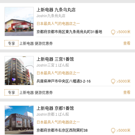
上新电器 九条乌丸店
Joshin九条烏丸店
日本最具人气的电器店之一
京都府京都市南区東九条南烏丸町31番地
>5000米
查看
专享
上新电器 捷游优惠券
上新电器 三宫1番馆
Joshin三宮１ばん館
日本最具人气的电器店之一
兵庫県神戸市中央区八幡通3-2-16
>5000米
查看
专享
上新电器 捷游优惠券
上新电器 京都1番馆
Joshin京都１ばん館
日本最具人气的电器店之一
京都府京都市右京区西院巽町38
>5000米