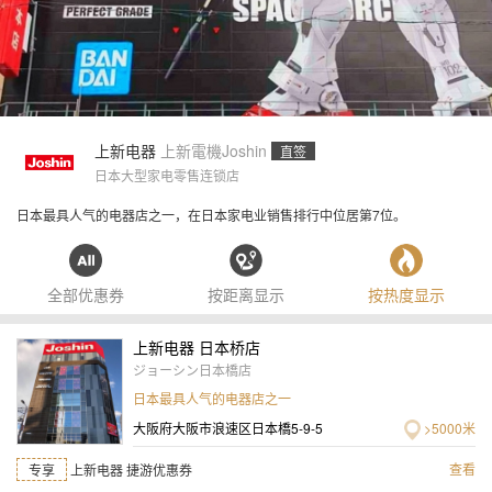
上新电器
上新電機
Joshin
直签
日本大型家电零售连锁店
日本最具人气的电器店之一，在日本家电业销售排行中位居第7位。
全部优惠券
按距离显示
按热度显示
上新电器 日本桥店
ジョーシン日本橋店
日本最具人气的电器店之一
大阪府大阪市浪速区日本橋5-9-5
>5000米
查看
专享
上新电器 捷游优惠券