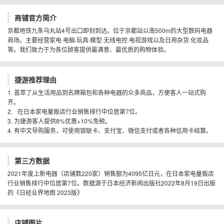
商铺官方简介
京都地铁九条乌丸站4号出口即刻到达。位于京都站以南500m的大型数码电器
商场。主要经营家电·电脑·玩具·模型·无线电控·电视游戏以及日用杂货·化妆品
等。我们致力于为各位顾客提供最满意、最优质的购物体验。
捷游推荐理由
1. 荟萃了从生活用品到名牌箱包和各种电器的众多商品，方便客人一站式购
齐。
2. 在日本家电量贩店行业销售排行中位居第7位。
3. 为捷游客人提供8%优惠+10%免税。
4. 有中文导购服务，可使用银联卡、支付宝、微信支付或者各种信用卡结算。
第三方数据
2021年度上新电器（店铺数220家）销售额为4095亿日元，在日本家电量贩店
行业销售排行中位居第7位。数据源于日本经济新闻出版社2022年8月19日出版
的《日经业界地图 2023版》
店铺图片